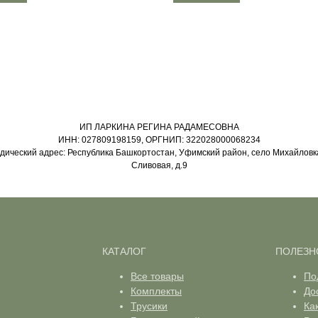
ИП ЛАРКИНА РЕГИНА РАДАМЕСОВНА
ИНН: 027809198159, ОРГНИП: 322028000068234
ический адрес: Республика Башкортостан, Уфимский район, село Михайловка
Сливовая, д.9
КАТАЛОГ
ПОЛЕЗН
Все товары
По
Комплекты
До
Трусики
Ка