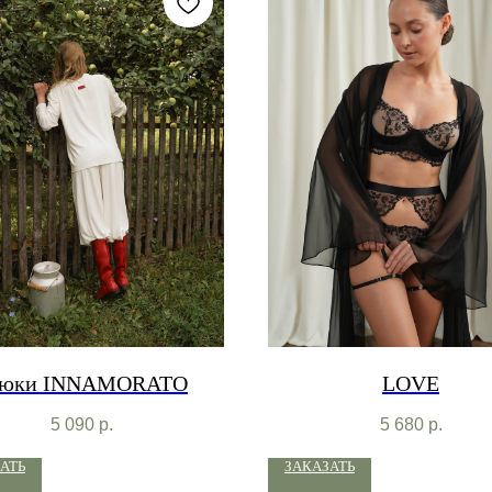
рюки INNAMORATO
LOVE
5 090
р.
5 680
р.
АТЬ
ЗАКАЗАТЬ