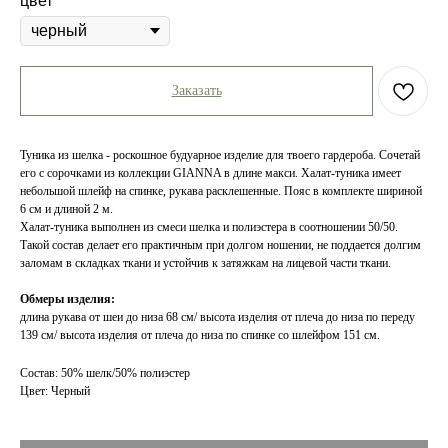
цвет
Заказать
Туника из шелка - роскошное будуарное изделие для твоего гардероба. Сочетай
его с сорочками из коллекции GIANNA в длине макси. Халат-туника имеет
небольшой шлейф на спинке, рукава расклешенные. Пояс в комплекте шириной
6 см и длиной 2 м.
Халат-туника выполнен из смеси шелка и полиэстера в соотношении 50/50.
Такой состав делает его практичным при долгом ношении, не поддается долгим
заломам в складках ткани и устойчив к затяжкам на лицевой части ткани.
Обмеры изделия:
длина рукава от шеи до низа 68 см/ высота изделия от плеча до низа по переду
139 см/ высота изделия от плеча до низа по спинке со шлейфом 151 см.
Состав: 50% шелк/50% полиэстер
Цвет: Черный