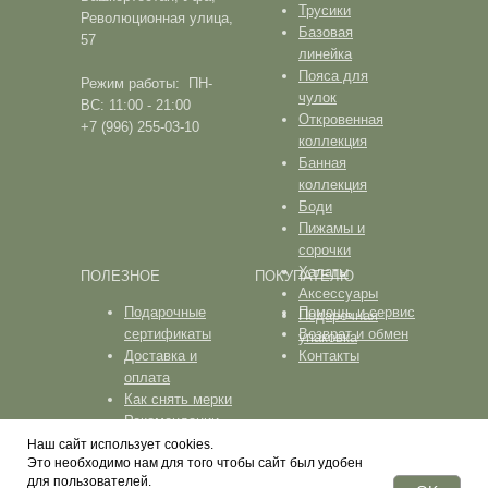
Трусики
Революционная улица,
Базовая
57
линейка
Пояса для
Режим работы: ПН-
чулок
ВС: 11:00 - 21:00
Откровенная
+7 (996) 255-03-10
коллекция
Банная
коллекция
Боди
Пижамы и
сорочки
Халаты
ПОЛЕЗНОЕ
ПОКУПАТЕЛЮ
Аксессуары
Подарочные
Помощь и сервис
Подарочная
сертификаты
Возврат и обмен
упаковка
Доставка и
Контакты
оплата
Как снять мерки
Рекомендации
по уходу
Наш сайт использует cookies.
Это необходимо нам для того чтобы сайт был удобен
ПОЛИТИКА КОНФИДЕНЦИАЛЬНОСТИ
для пользователей.