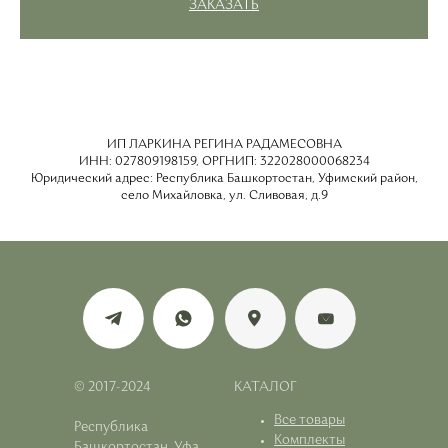
ЗАКАЗАТЬ
встроенный бюстгальтер с поддержкой) и шортики с деликатным
кружевом Шантель на мягкой резинке.
ИП ЛАРКИНА РЕГИНА РАДАМЕСОВНА
ИНН: 027809198159, ОРГНИП: 322028000068234
Юридический адрес: Республика Башкортостан, Уфимский район,
село Михайловка, ул. Сливовая, д.9
© 2017-2024
КАТАЛОГ
Все товары
Республика
Комплекты
Башкортостан, Уфа,