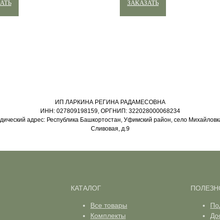
АТЬ
ЗАКАЗАТЬ
ИП ЛАРКИНА РЕГИНА РАДАМЕСОВНА
ИНН: 027809198159, ОРГНИП: 322028000068234
ический адрес: Республика Башкортостан, Уфимский район, село Михайловка
Сливовая, д.9
КАТАЛОГ
ПОЛЕЗН
Все товары
По
Комплекты
До