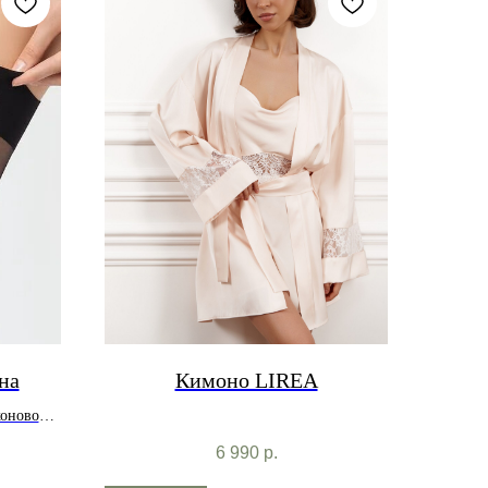
на
Кимоно LIREA
коновой
6 990
р.