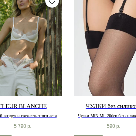
FLEUR BLANCHE
ЧУЛКИ без силико
й воздух и свежесть этого лета
Чулки MiNiMi 20den без сили
ленты под пояс.
5 790
р.
590
р.