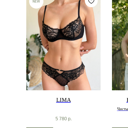
NEW
LIMA
Чисты
5 780
р.