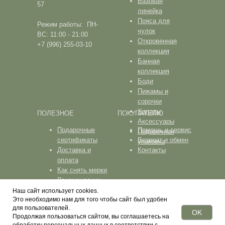
Базовая
57
линейка
Пояса для
Режим работы: ПН-
чулок
ВС: 11:00 - 21:00
Откровенная
+7 (996) 255-03-10
коллекция
Банная
коллекция
Боди
Пижамы и
сорочки
Халаты
ПОЛЕЗНОЕ
ПОКУПАТЕЛЮ
Аксессуары
Подарочные
Помощь и сервис
Подарочная
сертификаты
Возврат и обмен
упаковка
Доставка и
Контакты
оплата
Как снять мерки
Рекомендации
по уходу
Наш сайт использует cookies.
Это необходимо нам для того чтобы сайт был удобен
ПОЛИТИКА КОНФИДЕНЦИАЛЬНОСТИ
для пользователей.
OK
Продолжая пользоваться сайтом, вы соглашаетесь на