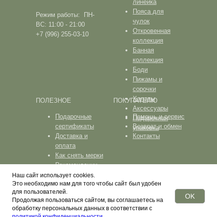
линейка
Пояса для
Режим работы: ПН-
чулок
ВС: 11:00 - 21:00
Откровенная
+7 (996) 255-03-10
коллекция
Банная
коллекция
Боди
Пижамы и
сорочки
Халаты
ПОЛЕЗНОЕ
ПОКУПАТЕЛЮ
Аксессуары
Подарочные
Помощь и сервис
Подарочная
сертификаты
Возврат и обмен
упаковка
Доставка и
Контакты
оплата
Как снять мерки
Рекомендации
по уходу
Наш сайт использует cookies.
Это необходимо нам для того чтобы сайт был удобен
ПОЛИТИКА КОНФИДЕНЦИАЛЬНОСТИ
для пользователей.
OK
Продолжая пользоваться сайтом, вы соглашаетесь на
обработку персональных данных в соответствии с
политикой конфиденциальности
.