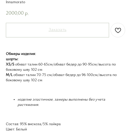
Innamorato
2000,00
р.
Заказать
Обмеры изделия:
шорты:
XS/S
обхват талии 60-65см/обхват бедер до 90-95см/высота по
боковому шву 102 см
М/L
обхват талии 70-75 см/обхват бедер до 96-100см/высота по
боковому шву 102 см
изделие эластичное, замеры выполнены без учета
растяжения.
Состав: 95% вискоза/5% лайкра
Цвет: Белый