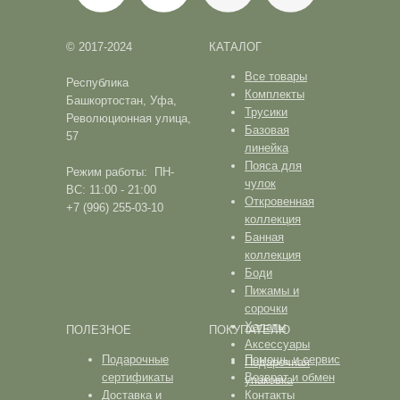
© 2017-2024
КАТАЛОГ
Все товары
Республика
Комплекты
Башкортостан, Уфа,
Трусики
Революционная улица,
Базовая
57
линейка
Пояса для
Режим работы: ПН-
чулок
ВС: 11:00 - 21:00
Откровенная
+7 (996) 255-03-10
коллекция
Банная
коллекция
Боди
Пижамы и
сорочки
Халаты
ПОЛЕЗНОЕ
ПОКУПАТЕЛЮ
Аксессуары
Подарочные
Помощь и сервис
Подарочная
сертификаты
Возврат и обмен
упаковка
Доставка и
Контакты