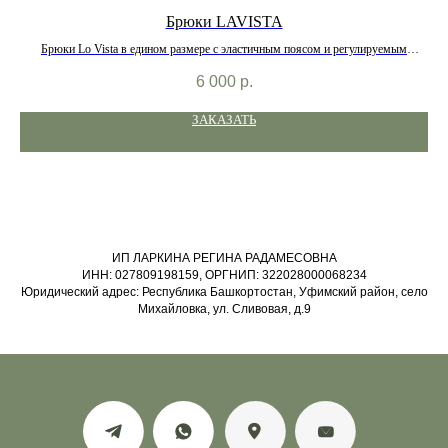
Брюки LAVISTA
цию
Брюки Lо Vista в едином размере с эластичным поясом и регулируемым
ы.
шнурком. Удобные карманы, комфортная посадка и плотный материал (60%
6 000
р.
и до
вискоза, 40% полиэстер), который не просвечивает.
ЗАКАЗАТЬ
ИП ЛАРКИНА РЕГИНА РАДАМЕСОВНА
ИНН: 027809198159, ОРГНИП: 322028000068234
Юридический адрес: Республика Башкортостан, Уфимский район, село
Михайловка, ул. Сливовая, д.9